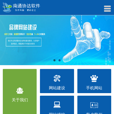



网站建设
手机网站

关于我们

